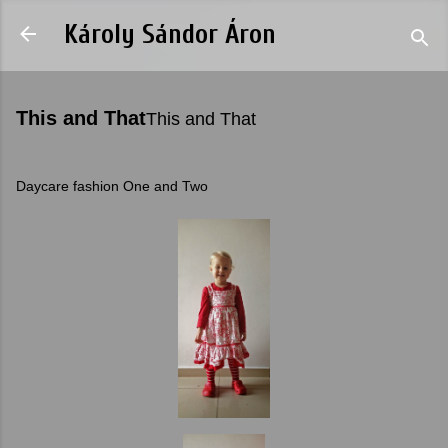
Skip to main content
Károly Sándor Áron
This and That
This and That
Daycare fashion One and Two