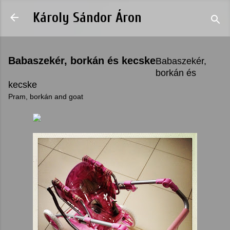
Skip to main content
Károly Sándor Áron
Babaszekér, borkán és kecske
Babaszekér,
borkán és
kecske
Pram, borkán and goat